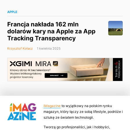
APPLE
Francja nakłada 162 mln
dolarów kary na Apple za App
Tracking Transparency
Krzysztof Kołacz
1 kwietnia 2025
iMagazine
to wyjątkowy na polskim rynku
magazyn, który łączy ze sobą lifestyle, podróże i
sztukę ze światem technologii.
Tworzą go profesjonaliści, jak i hobbyści,