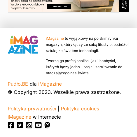
iMagazine
to wyjątkowy na polskim rynku
magazyn, który łączy ze sobą lifestyle, podróże i
sztukę ze światem technologii.
Tworzą go profesjonaliści, jak i hobbyści,
których łączy jedno – pasja i zamiłowanie do
otaczającego nas świata.
Pudło.BE
dla
iMagazine
© Copyright 2023. Wszelkie prawa zastrzeżone.
Polityka prywatności
|
Polityka cookies
iMagazine
w Internecie