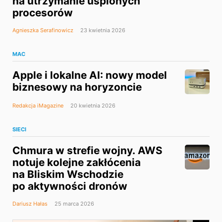
na utrzymanie uśpionych
procesorów
Agnieszka Serafinowicz
23 kwietnia 2026
MAC
Apple i lokalne AI: nowy model
biznesowy na horyzoncie
Redakcja iMagazine
20 kwietnia 2026
SIECI
Chmura w strefie wojny. AWS
notuje kolejne zakłócenia
na Bliskim Wschodzie
po aktywności dronów
Dariusz Hałas
25 marca 2026