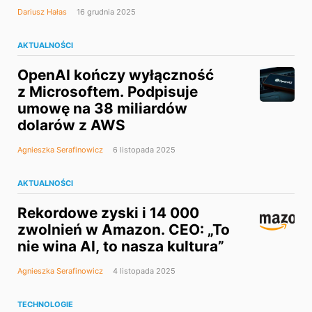
Dariusz Hałas
16 grudnia 2025
AKTUALNOŚCI
OpenAI kończy wyłączność
z Microsoftem. Podpisuje
umowę na 38 miliardów
dolarów z AWS
Agnieszka Serafinowicz
6 listopada 2025
AKTUALNOŚCI
Rekordowe zyski i 14 000
zwolnień w Amazon. CEO: „To
nie wina AI, to nasza kultura”
Agnieszka Serafinowicz
4 listopada 2025
TECHNOLOGIE