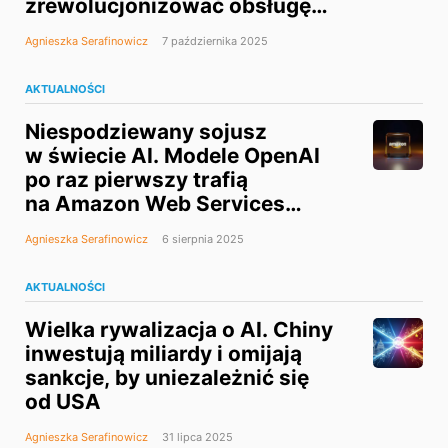
zrewolucjonizować obsługę
klienta
Agnieszka Serafinowicz
7 października 2025
AKTUALNOŚCI
Niespodziewany sojusz
w świecie AI. Modele OpenAI
po raz pierwszy trafią
na Amazon Web Services
(AWS)
Agnieszka Serafinowicz
6 sierpnia 2025
AKTUALNOŚCI
Wielka rywalizacja o AI. Chiny
inwestują miliardy i omijają
sankcje, by uniezależnić się
od USA
Agnieszka Serafinowicz
31 lipca 2025