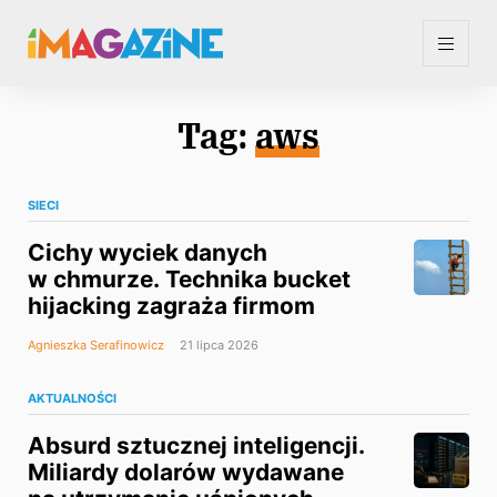
Tag:
aws
SIECI
Cichy wyciek danych
w chmurze. Technika bucket
hijacking zagraża firmom
Agnieszka Serafinowicz
21 lipca 2026
AKTUALNOŚCI
Absurd sztucznej inteligencji.
Miliardy dolarów wydawane