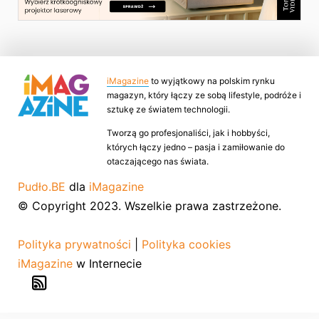
iMagazine
to wyjątkowy na polskim rynku
magazyn, który łączy ze sobą lifestyle, podróże i
sztukę ze światem technologii.
Tworzą go profesjonaliści, jak i hobbyści,
których łączy jedno – pasja i zamiłowanie do
otaczającego nas świata.
Pudło.BE
dla
iMagazine
© Copyright 2023. Wszelkie prawa zastrzeżone.
Polityka prywatności
|
Polityka cookies
iMagazine
w Internecie