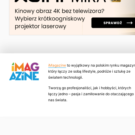
iMagazine
to wyjątkowy na polskim rynku magazyn
który łączy ze sobą lifestyle, podróże i sztukę ze
światem technologii.
Tworzą go profesjonaliści, jak i hobbyści, których
łączy jedno – pasja i zamiłowanie do otaczającego
nas świata.