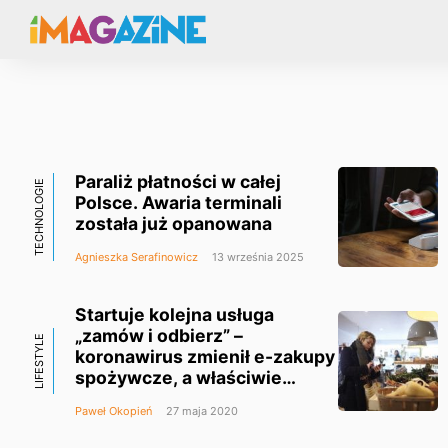
Paraliż płatności w całej
TECHNOLOGIE
Polsce. Awaria terminali
została już opanowana
Agnieszka Serafinowicz
13 września 2025
Startuje kolejna usługa
„zamów i odbierz” –
LIFESTYLE
koronawirus zmienił e-zakupy
spożywcze, a właściwie
wprowadził je do polski
Paweł Okopień
27 maja 2020