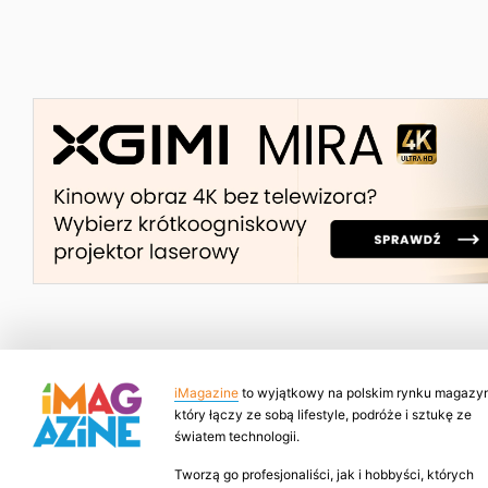
iMagazine
to wyjątkowy na polskim rynku magazyn
który łączy ze sobą lifestyle, podróże i sztukę ze
światem technologii.
Tworzą go profesjonaliści, jak i hobbyści, których