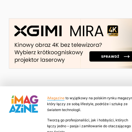
iMagazine
to wyjątkowy na polskim rynku magazyn
który łączy ze sobą lifestyle, podróże i sztukę ze
światem technologii.
Tworzą go profesjonaliści, jak i hobbyści, których
łączy jedno – pasja i zamiłowanie do otaczającego
nas świata.