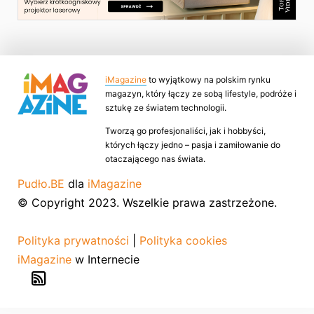
iMagazine
to wyjątkowy na polskim rynku
magazyn, który łączy ze sobą lifestyle, podróże i
sztukę ze światem technologii.
Tworzą go profesjonaliści, jak i hobbyści,
których łączy jedno – pasja i zamiłowanie do
otaczającego nas świata.
Pudło.BE
dla
iMagazine
© Copyright 2023. Wszelkie prawa zastrzeżone.
Polityka prywatności
|
Polityka cookies
iMagazine
w Internecie