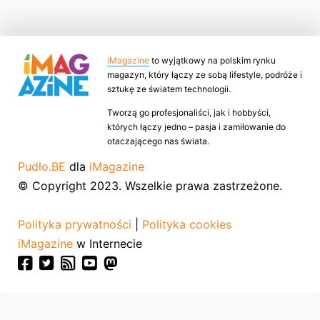
iMagazine
to wyjątkowy na polskim rynku
magazyn, który łączy ze sobą lifestyle, podróże i
sztukę ze światem technologii.
Tworzą go profesjonaliści, jak i hobbyści,
których łączy jedno – pasja i zamiłowanie do
otaczającego nas świata.
Pudło.BE
dla
iMagazine
© Copyright 2023. Wszelkie prawa zastrzeżone.
Polityka prywatności
|
Polityka cookies
iMagazine
w Internecie