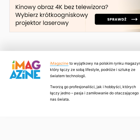
iMagazine
to wyjątkowy na polskim rynku magazyn
który łączy ze sobą lifestyle, podróże i sztukę ze
światem technologii.
Tworzą go profesjonaliści, jak i hobbyści, których
łączy jedno – pasja i zamiłowanie do otaczającego
nas świata.