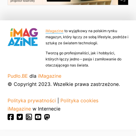
iMagazine
to wyjątkowy na polskim rynku
magazyn, który łączy ze sobą lifestyle, podróże i
sztukę ze światem technologii.
Tworzą go profesjonaliści, jak i hobbyści,
których łączy jedno – pasja i zamiłowanie do
otaczającego nas świata.
Pudło.BE
dla
iMagazine
© Copyright 2023. Wszelkie prawa zastrzeżone.
Polityka prywatności
|
Polityka cookies
iMagazine
w Internecie