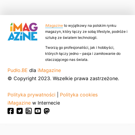
iMagazine
to wyjątkowy na polskim rynku
magazyn, który łączy ze sobą lifestyle, podróże i
sztukę ze światem technologii.
Tworzą go profesjonaliści, jak i hobbyści,
których łączy jedno – pasja i zamiłowanie do
otaczającego nas świata.
Pudło.BE
dla
iMagazine
© Copyright 2023. Wszelkie prawa zastrzeżone.
Polityka prywatności
|
Polityka cookies
iMagazine
w Internecie