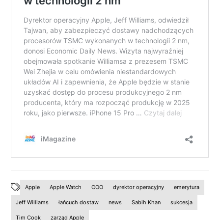
Apple
Apple Watch
COO
dyrektor operacyjny
emerytura
Jeff Williams
łańcuch dostaw
news
Sabih Khan
sukcesja
Tim Cook
zarząd Apple