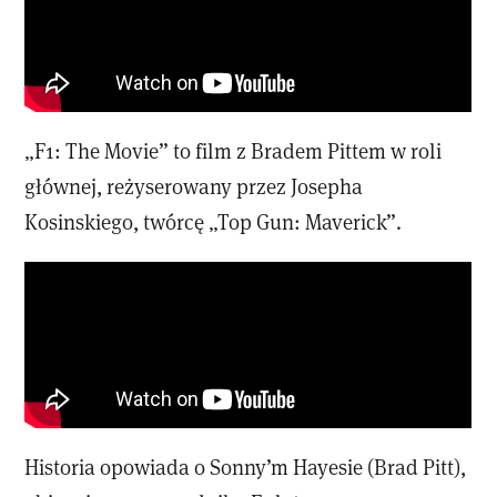
„F1: The Movie” to film z Bradem Pittem w roli
głównej, reżyserowany przez Josepha
Kosinskiego, twórcę „Top Gun: Maverick”.
Historia opowiada o Sonny’m Hayesie (Brad Pitt),