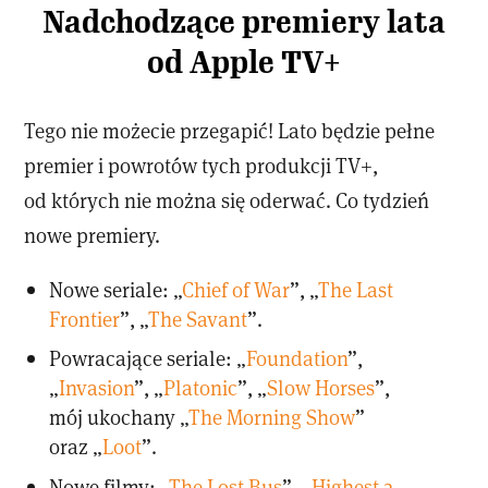
Nadchodzące premiery lata
od Apple TV+
Tego nie możecie przegapić! Lato będzie pełne
premier i powrotów tych produkcji TV+,
od których nie można się oderwać. Co tydzień
nowe premiery.
Nowe seriale: „
Chief of War
”, „
The Last
Frontier
”, „
The Savant
”.
Powracające seriale: „
Foundation
”,
„
Invasion
”, „
Platonic
”, „
Slow Horses
”,
mój ukochany „
The Morning Show
”
oraz „
Loot
”.
Nowe filmy: „
The Lost Bus
”, „
Highest 2