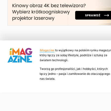
iMagazine
to wyjątkowy na polskim rynku magazyn
który łączy ze sobą lifestyle, podróże i sztukę ze
światem technologii.
Tworzą go profesjonaliści, jak i hobbyści, których
łączy jedno – pasja i zamiłowanie do otaczającego
nas świata.