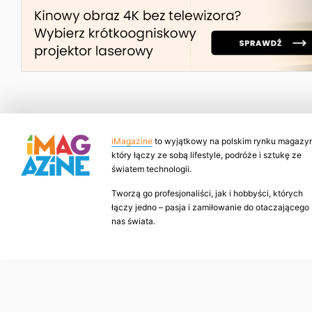
iMagazine
to wyjątkowy na polskim rynku magazyn
który łączy ze sobą lifestyle, podróże i sztukę ze
światem technologii.
Tworzą go profesjonaliści, jak i hobbyści, których
łączy jedno – pasja i zamiłowanie do otaczającego
nas świata.