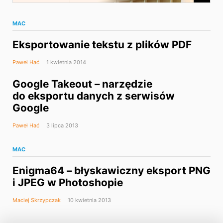
MAC
Eksportowanie tekstu z plików PDF
Paweł Hać
1 kwietnia 2014
Google Takeout – narzędzie
do eksportu danych z serwisów
Google
Paweł Hać
3 lipca 2013
MAC
Enigma64 – błyskawiczny eksport PNG
i JPEG w Photoshopie
Maciej Skrzypczak
10 kwietnia 2013