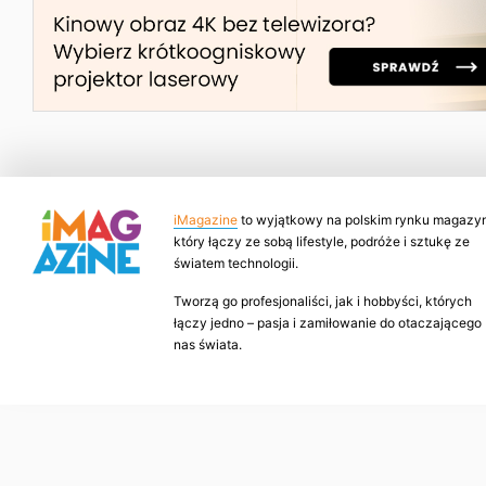
iMagazine
to wyjątkowy na polskim rynku magazyn
który łączy ze sobą lifestyle, podróże i sztukę ze
światem technologii.
Tworzą go profesjonaliści, jak i hobbyści, których
łączy jedno – pasja i zamiłowanie do otaczającego
nas świata.