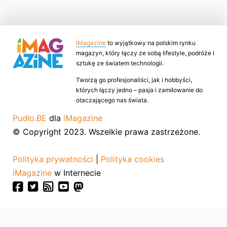
iMagazine
to wyjątkowy na polskim rynku
magazyn, który łączy ze sobą lifestyle, podróże i
sztukę ze światem technologii.
Tworzą go profesjonaliści, jak i hobbyści,
których łączy jedno – pasja i zamiłowanie do
otaczającego nas świata.
Pudło.BE
dla
iMagazine
© Copyright 2023. Wszelkie prawa zastrzeżone.
Polityka prywatności
|
Polityka cookies
iMagazine
w Internecie