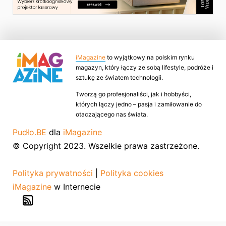
iMagazine
to wyjątkowy na polskim rynku
magazyn, który łączy ze sobą lifestyle, podróże i
sztukę ze światem technologii.
Tworzą go profesjonaliści, jak i hobbyści,
których łączy jedno – pasja i zamiłowanie do
otaczającego nas świata.
Pudło.BE
dla
iMagazine
© Copyright 2023. Wszelkie prawa zastrzeżone.
Polityka prywatności
|
Polityka cookies
iMagazine
w Internecie