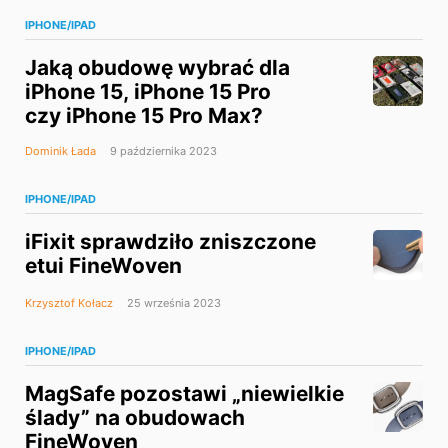
IPHONE/IPAD
Jaką obudowę wybrać dla
iPhone 15, iPhone 15 Pro
czy iPhone 15 Pro Max?
Dominik Łada
9 października 2023
IPHONE/IPAD
iFixit sprawdziło zniszczone
etui FineWoven
Krzysztof Kołacz
25 września 2023
IPHONE/IPAD
MagSafe pozostawi „niewielkie
ślady” na obudowach
FineWoven