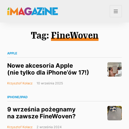
Tag:
FineWoven
APPLE
Nowe akcesoria Apple
(nie tylko dla iPhone’ów 17!)
Krzysztof Kołacz
10 września 2025
IPHONE/IPAD
9 września pożegnamy
na zawsze FineWoven?
Krzysztof Kołacz
2 września 2024