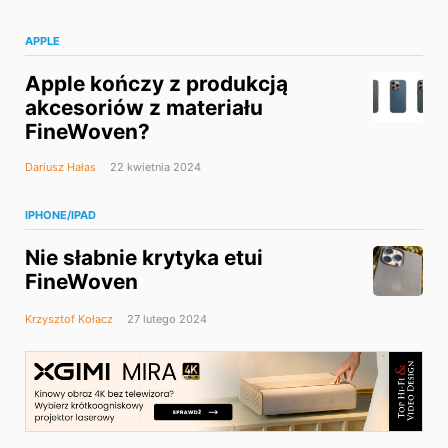
APPLE
Apple kończy z produkcją
akcesoriów z materiału
FineWoven?
Dariusz Hałas
22 kwietnia 2024
IPHONE/IPAD
Nie słabnie krytyka etui
FineWoven
Krzysztof Kołacz
27 lutego 2024