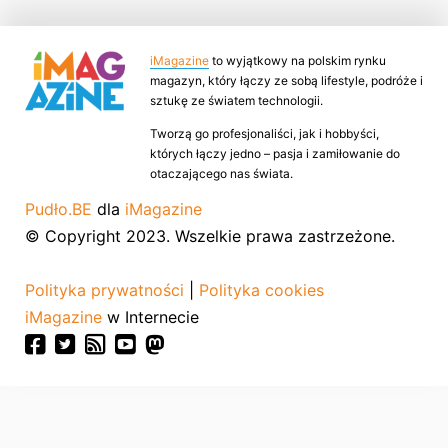
iMagazine
to wyjątkowy na polskim rynku
magazyn, który łączy ze sobą lifestyle, podróże i
sztukę ze światem technologii.
Tworzą go profesjonaliści, jak i hobbyści,
których łączy jedno – pasja i zamiłowanie do
otaczającego nas świata.
Pudło.BE
dla
iMagazine
© Copyright 2023. Wszelkie prawa zastrzeżone.
Polityka prywatności
|
Polityka cookies
iMagazine
w Internecie