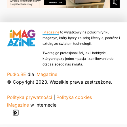
iMagazine
to wyjątkowy na polskim rynku
magazyn, który łączy ze sobą lifestyle, podróże i
sztukę ze światem technologii.
Tworzą go profesjonaliści, jak i hobbyści,
których łączy jedno – pasja i zamiłowanie do
otaczającego nas świata.
Pudło.BE
dla
iMagazine
© Copyright 2023. Wszelkie prawa zastrzeżone.
Polityka prywatności
|
Polityka cookies
iMagazine
w Internecie