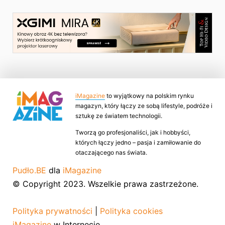
iMagazine
to wyjątkowy na polskim rynku
magazyn, który łączy ze sobą lifestyle, podróże i
sztukę ze światem technologii.
Tworzą go profesjonaliści, jak i hobbyści,
których łączy jedno – pasja i zamiłowanie do
otaczającego nas świata.
Pudło.BE
dla
iMagazine
© Copyright 2023. Wszelkie prawa zastrzeżone.
Polityka prywatności
|
Polityka cookies
iMagazine
w Internecie