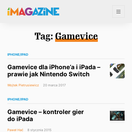
Tag:
Gamevice
IPHONE/IPAD
Gamevice dla iPhone’a i iPada –
prawie jak Nintendo Switch
Wojtek Pietrusiewicz
20 marca 2017
IPHONE/IPAD
Gamevice – kontroler gier
do iPada
Paweł Hać
8 stycznia 2015