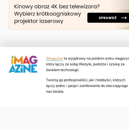
iMagazine
to wyjątkowy na polskim rynku magazyn
który łączy ze sobą lifestyle, podróże i sztukę ze
światem technologii.
Tworzą go profesjonaliści, jak i hobbyści, których
łączy jedno – pasja i zamiłowanie do otaczającego
nas świata.