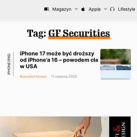
Magazyn
Apple
Lifestyle
Tag:
GF Securities
iPhone 17 może być droższy
IPHONE/IPAD
od iPhone’a 16 – powodem cła
w USA
Krzysztof Kołacz
11 sierpnia 2025