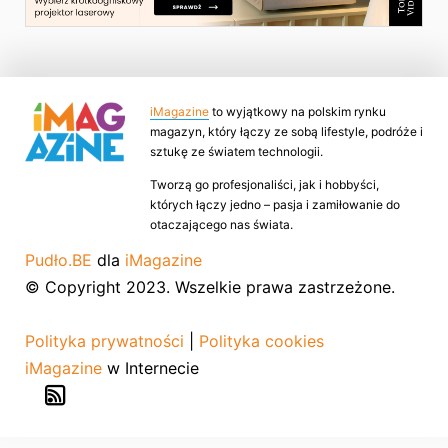
iMagazine
to wyjątkowy na polskim rynku
magazyn, który łączy ze sobą lifestyle, podróże i
sztukę ze światem technologii.
Tworzą go profesjonaliści, jak i hobbyści,
których łączy jedno – pasja i zamiłowanie do
otaczającego nas świata.
Pudło.BE
dla
iMagazine
© Copyright 2023. Wszelkie prawa zastrzeżone.
Polityka prywatności
|
Polityka cookies
iMagazine
w Internecie