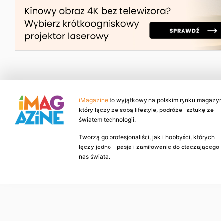
iMagazine
to wyjątkowy na polskim rynku magazyn
który łączy ze sobą lifestyle, podróże i sztukę ze
światem technologii.
Tworzą go profesjonaliści, jak i hobbyści, których
łączy jedno – pasja i zamiłowanie do otaczającego
nas świata.