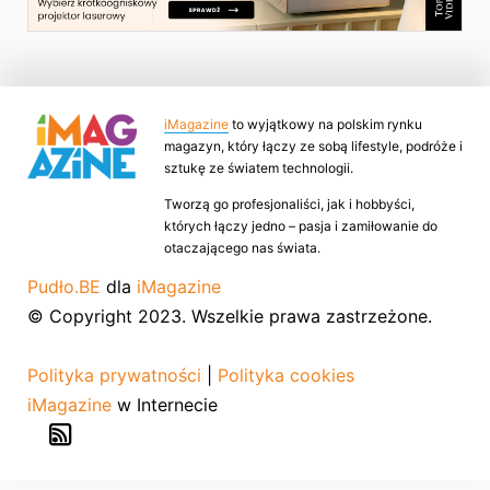
iMagazine
to wyjątkowy na polskim rynku
magazyn, który łączy ze sobą lifestyle, podróże i
sztukę ze światem technologii.
Tworzą go profesjonaliści, jak i hobbyści,
których łączy jedno – pasja i zamiłowanie do
otaczającego nas świata.
Pudło.BE
dla
iMagazine
© Copyright 2023. Wszelkie prawa zastrzeżone.
Polityka prywatności
|
Polityka cookies
iMagazine
w Internecie