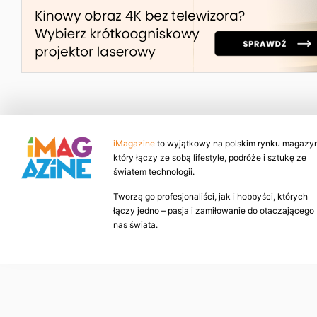
iMagazine
to wyjątkowy na polskim rynku magazyn
który łączy ze sobą lifestyle, podróże i sztukę ze
światem technologii.
Tworzą go profesjonaliści, jak i hobbyści, których
łączy jedno – pasja i zamiłowanie do otaczającego
nas świata.