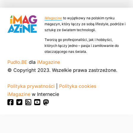
iMagazine
to wyjątkowy na polskim rynku
magazyn, który łączy ze sobą lifestyle, podróże i
sztukę ze światem technologii.
Tworzą go profesjonaliści, jak i hobbyści,
których łączy jedno – pasja i zamiłowanie do
otaczającego nas świata.
Pudło.BE
dla
iMagazine
© Copyright 2023. Wszelkie prawa zastrzeżone.
Polityka prywatności
|
Polityka cookies
iMagazine
w Internecie