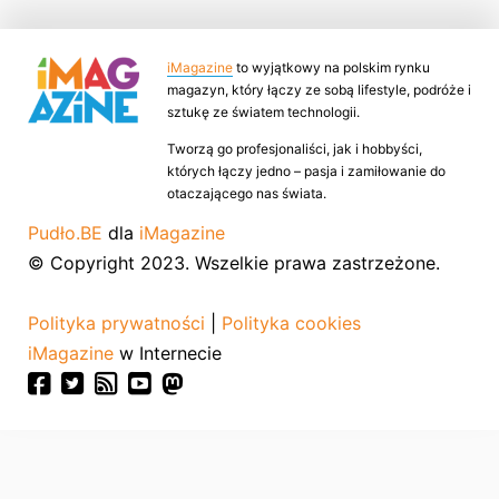
iMagazine
to wyjątkowy na polskim rynku
magazyn, który łączy ze sobą lifestyle, podróże i
sztukę ze światem technologii.
Tworzą go profesjonaliści, jak i hobbyści,
których łączy jedno – pasja i zamiłowanie do
otaczającego nas świata.
Pudło.BE
dla
iMagazine
© Copyright 2023. Wszelkie prawa zastrzeżone.
Polityka prywatności
|
Polityka cookies
iMagazine
w Internecie