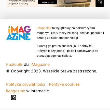
iMagazine
to wyjątkowy na polskim rynku
magazyn, który łączy ze sobą lifestyle, podróże i
sztukę ze światem technologii.
Tworzą go profesjonaliści, jak i hobbyści,
których łączy jedno – pasja i zamiłowanie do
otaczającego nas świata.
Pudło.BE
dla
iMagazine
© Copyright 2023. Wszelkie prawa zastrzeżone.
Polityka prywatności
|
Polityka cookies
iMagazine
w Internecie