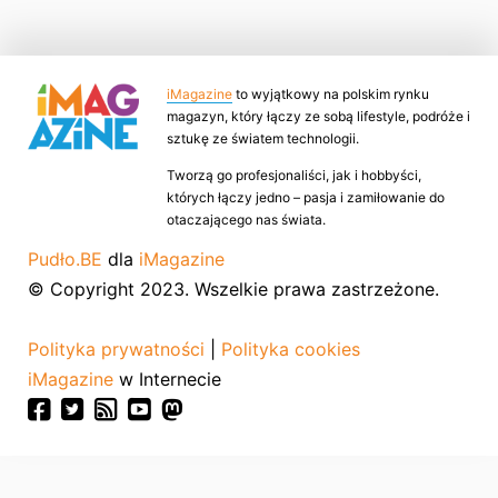
iMagazine
to wyjątkowy na polskim rynku
magazyn, który łączy ze sobą lifestyle, podróże i
sztukę ze światem technologii.
Tworzą go profesjonaliści, jak i hobbyści,
których łączy jedno – pasja i zamiłowanie do
otaczającego nas świata.
Pudło.BE
dla
iMagazine
© Copyright 2023. Wszelkie prawa zastrzeżone.
Polityka prywatności
|
Polityka cookies
iMagazine
w Internecie