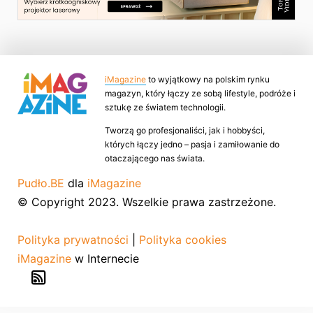
iMagazine
to wyjątkowy na polskim rynku
magazyn, który łączy ze sobą lifestyle, podróże i
sztukę ze światem technologii.
Tworzą go profesjonaliści, jak i hobbyści,
których łączy jedno – pasja i zamiłowanie do
otaczającego nas świata.
Pudło.BE
dla
iMagazine
© Copyright 2023. Wszelkie prawa zastrzeżone.
Polityka prywatności
|
Polityka cookies
iMagazine
w Internecie