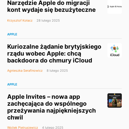
Narzędzie Apple do migracji
kont wydaje się bezużyteczne
Krzysztof Kołacz
28 lutego 2025
APPLE
Kuriozalne żądanie brytyjskiego
rządu wobec Apple: chcą
backdoora do chmury iCloud
Agnieszka Serafinowicz
8 lutego 2025
APPLE
Apple Invites – nowa app
zachęcająca do wspólnego
przeżywania najpiękniejszych
chwil
Wojtek Pietrusiewicz
4 lutego 2025