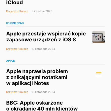
iCloud
Krzysztof Kołacz
5 kwietnia 2023
IPHONE/IPAD
Apple przestaje wspierać kopie
zapasowe urządzeń z iOS 8
Krzysztof Kołacz
19 listopada 2024
APPLE
Apple naprawia problem
z znikającymi notatkami
w aplikacji Notes
Krzysztof Kołacz
18 listopada 2024
BBC: Apple oskarżone
o okradanie 40 mln klientów