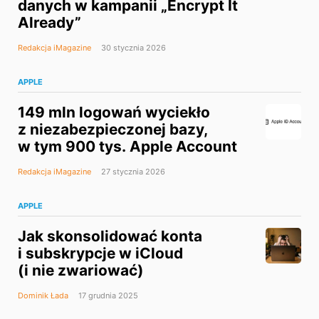
danych w kampanii „Encrypt It
Already”
Redakcja iMagazine
30 stycznia 2026
APPLE
149 mln logowań wyciekło
z niezabezpieczonej bazy,
w tym 900 tys. Apple Account
Redakcja iMagazine
27 stycznia 2026
APPLE
Jak skonsolidować konta
i subskrypcje w iCloud
(i nie zwariować)
Dominik Łada
17 grudnia 2025