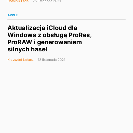
Dominik Łada
25 listopada 2021
APPLE
Aktualizacja iCloud dla
Windows z obsługą ProRes,
ProRAW i generowaniem
silnych haseł
Krzysztof Kołacz
12 listopada 2021
APPLE
Apple opóźnia wdrożenie
wykrywania pornografii
dziecięcej (CSAM)
Krzysztof Kołacz
6 września 2021
APPLE