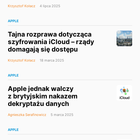
Krzysztof Kołacz
4 lipca 2025
APPLE
Tajna rozprawa dotycząca
szyfrowania iCloud – rządy
domagają się dostępu
Krzysztof Kołacz
18 marca 2025
APPLE
Apple jednak walczy
z brytyjskim nakazem
dekryptażu danych
Agnieszka Serafinowicz
5 marca 2025
APPLE