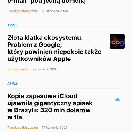
e-mail” pod jedną domeną
Redakcja iMagazine
16 czerwca 2026
APPLE
Złota klatka ekosystemu.
Problem z Google,
który powinien niepokoić także
użytkowników Apple
Dariusz Hałas
8 czerwca 2026
APPLE
Kopia zapasowa iCloud
ujawniła gigantyczny spisek
w Brazylii: 320 mln dolarów
w tle
Redakcja iMagazine
17 kwietnia 2026