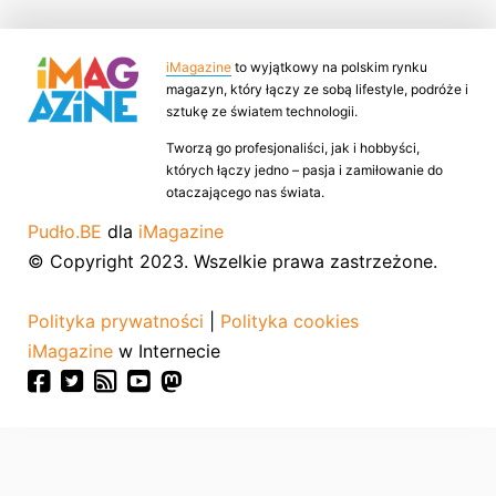
iMagazine
to wyjątkowy na polskim rynku
magazyn, który łączy ze sobą lifestyle, podróże i
sztukę ze światem technologii.
Tworzą go profesjonaliści, jak i hobbyści,
których łączy jedno – pasja i zamiłowanie do
otaczającego nas świata.
Pudło.BE
dla
iMagazine
© Copyright 2023. Wszelkie prawa zastrzeżone.
Polityka prywatności
|
Polityka cookies
iMagazine
w Internecie