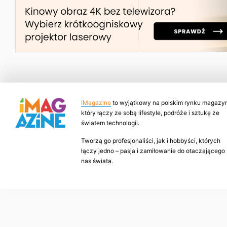
iMagazine
to wyjątkowy na polskim rynku magazyn
który łączy ze sobą lifestyle, podróże i sztukę ze
światem technologii.
Tworzą go profesjonaliści, jak i hobbyści, których
łączy jedno – pasja i zamiłowanie do otaczającego
nas świata.