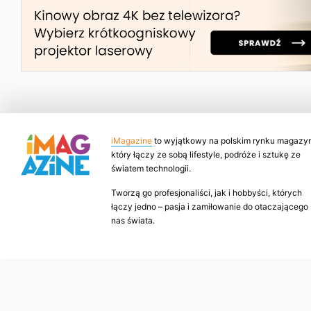
iMagazine
to wyjątkowy na polskim rynku magazyn
który łączy ze sobą lifestyle, podróże i sztukę ze
światem technologii.
Tworzą go profesjonaliści, jak i hobbyści, których
łączy jedno – pasja i zamiłowanie do otaczającego
nas świata.