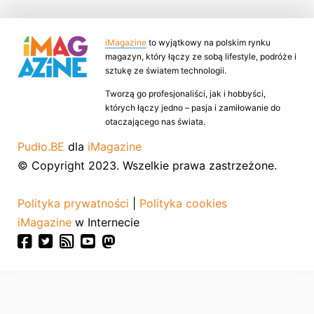
iMagazine
to wyjątkowy na polskim rynku
magazyn, który łączy ze sobą lifestyle, podróże i
sztukę ze światem technologii.
Tworzą go profesjonaliści, jak i hobbyści,
których łączy jedno – pasja i zamiłowanie do
otaczającego nas świata.
Pudło.BE
dla
iMagazine
© Copyright 2023. Wszelkie prawa zastrzeżone.
Polityka prywatności
|
Polityka cookies
iMagazine
w Internecie