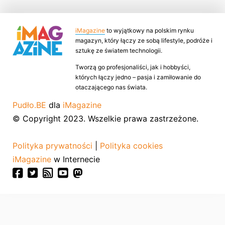
iMagazine
to wyjątkowy na polskim rynku
magazyn, który łączy ze sobą lifestyle, podróże i
sztukę ze światem technologii.
Tworzą go profesjonaliści, jak i hobbyści,
których łączy jedno – pasja i zamiłowanie do
otaczającego nas świata.
Pudło.BE
dla
iMagazine
© Copyright 2023. Wszelkie prawa zastrzeżone.
Polityka prywatności
|
Polityka cookies
iMagazine
w Internecie