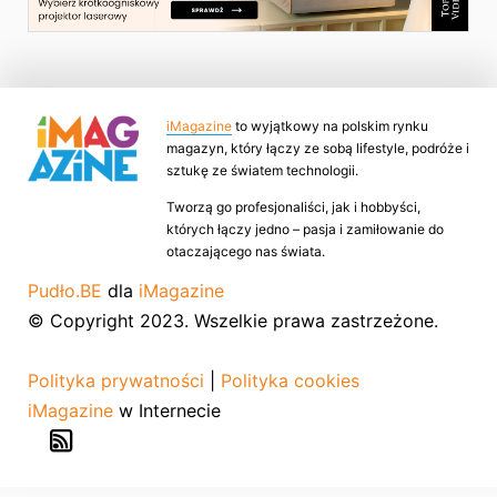
iMagazine
to wyjątkowy na polskim rynku
magazyn, który łączy ze sobą lifestyle, podróże i
sztukę ze światem technologii.
Tworzą go profesjonaliści, jak i hobbyści,
których łączy jedno – pasja i zamiłowanie do
otaczającego nas świata.
Pudło.BE
dla
iMagazine
© Copyright 2023. Wszelkie prawa zastrzeżone.
Polityka prywatności
|
Polityka cookies
iMagazine
w Internecie