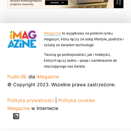
iMagazine
to wyjątkowy na polskim rynku
magazyn, który łączy ze sobą lifestyle, podróże i
sztukę ze światem technologii.
Tworzą go profesjonaliści, jak i hobbyści,
których łączy jedno – pasja i zamiłowanie do
otaczającego nas świata.
Pudło.BE
dla
iMagazine
© Copyright 2023. Wszelkie prawa zastrzeżone.
Polityka prywatności
|
Polityka cookies
iMagazine
w Internecie