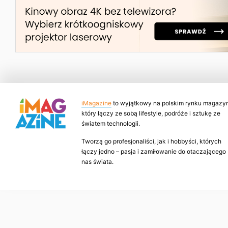
iMagazine
to wyjątkowy na polskim rynku magazyn
który łączy ze sobą lifestyle, podróże i sztukę ze
światem technologii.
Tworzą go profesjonaliści, jak i hobbyści, których
łączy jedno – pasja i zamiłowanie do otaczającego
nas świata.