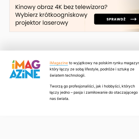
iMagazine
to wyjątkowy na polskim rynku magazyn
który łączy ze sobą lifestyle, podróże i sztukę ze
światem technologii.
Tworzą go profesjonaliści, jak i hobbyści, których
łączy jedno – pasja i zamiłowanie do otaczającego
nas świata.