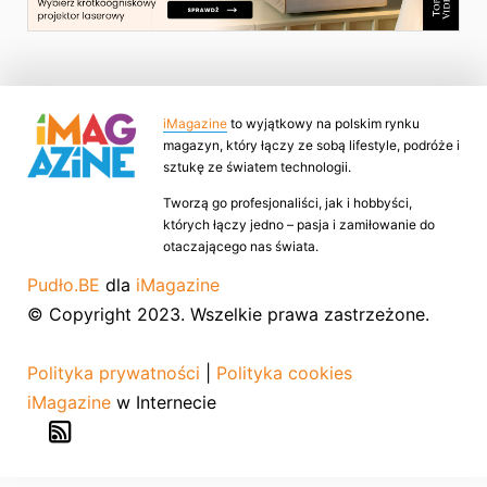
iMagazine
to wyjątkowy na polskim rynku
magazyn, który łączy ze sobą lifestyle, podróże i
sztukę ze światem technologii.
Tworzą go profesjonaliści, jak i hobbyści,
których łączy jedno – pasja i zamiłowanie do
otaczającego nas świata.
Pudło.BE
dla
iMagazine
© Copyright 2023. Wszelkie prawa zastrzeżone.
Polityka prywatności
|
Polityka cookies
iMagazine
w Internecie