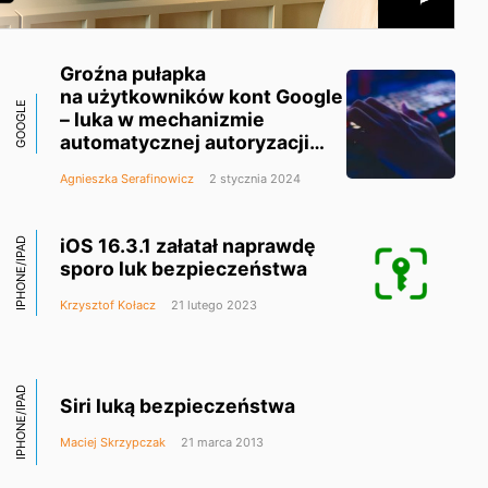
Groźna pułapka
na użytkowników kont Google
GOOGLE
– luka w mechanizmie
automatycznej autoryzacji
użytkownika
Agnieszka Serafinowicz
2 stycznia 2024
iOS 16.3.1 załatał naprawdę
IPHONE/IPAD
sporo luk bezpieczeństwa
Krzysztof Kołacz
21 lutego 2023
IPHONE/IPAD
Siri luką bezpieczeństwa
Maciej Skrzypczak
21 marca 2013