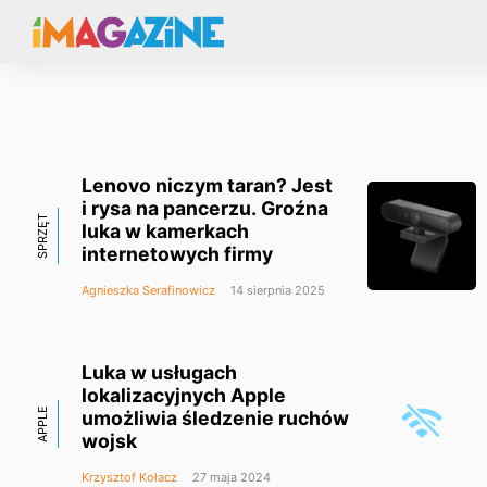
Lenovo niczym taran? Jest
i rysa na pancerzu. Groźna
SPRZĘT
luka w kamerkach
internetowych firmy
Agnieszka Serafinowicz
14 sierpnia 2025
Luka w usługach
lokalizacyjnych Apple
APPLE
umożliwia śledzenie ruchów
wojsk
Krzysztof Kołacz
27 maja 2024