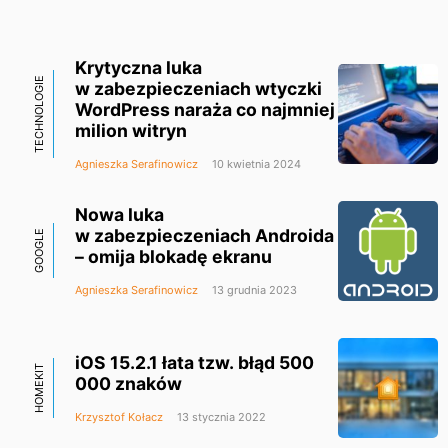
Krytyczna luka
TECHNOLOGIE
w zabezpieczeniach wtyczki
WordPress naraża co najmniej
milion witryn
Agnieszka Serafinowicz
10 kwietnia 2024
Nowa luka
w zabezpieczeniach Androida
GOOGLE
– omija blokadę ekranu
Agnieszka Serafinowicz
13 grudnia 2023
iOS 15.2.1 łata tzw. błąd 500
HOMEKIT
000 znaków
Krzysztof Kołacz
13 stycznia 2022