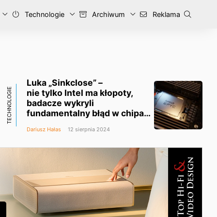
Technologie
Archiwum
Reklama
Luka „Sinkclose” –
TECHNOLOGIE
nie tylko Intel ma kłopoty,
badacze wykryli
fundamentalny błąd w chipach
AMD istniejący od dawna
Dariusz Hałas
12 sierpnia 2024