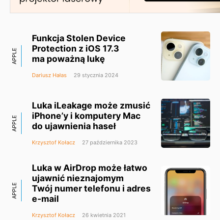
Funkcja Stolen Device
Protection z iOS 17.3
APPLE
ma poważną lukę
Dariusz Hałas
29 stycznia 2024
Luka iLeakage może zmusić
iPhone’y i komputery Mac
APPLE
do ujawnienia haseł
Krzysztof Kołacz
27 października 2023
Luka w AirDrop może łatwo
ujawnić nieznajomym
APPLE
Twój numer telefonu i adres
e-mail
Krzysztof Kołacz
26 kwietnia 2021