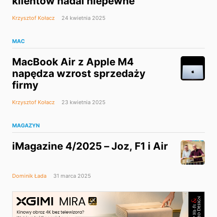
klientów nadal niepewne
Krzysztof Kołacz
24 kwietnia 2025
MAC
MacBook Air z Apple M4
napędza wzrost sprzedaży
firmy
Krzysztof Kołacz
23 kwietnia 2025
MAGAZYN
iMagazine 4/2025 – Joz, F1 i Air
Dominik Łada
31 marca 2025