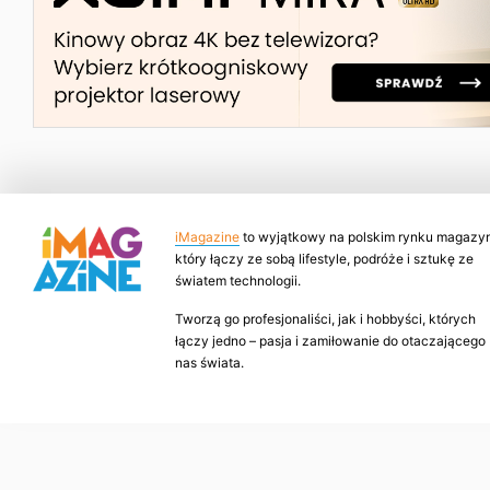
iMagazine
to wyjątkowy na polskim rynku magazyn
który łączy ze sobą lifestyle, podróże i sztukę ze
światem technologii.
Tworzą go profesjonaliści, jak i hobbyści, których
łączy jedno – pasja i zamiłowanie do otaczającego
nas świata.