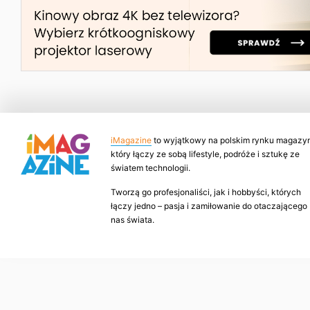
iMagazine
to wyjątkowy na polskim rynku magazyn
który łączy ze sobą lifestyle, podróże i sztukę ze
światem technologii.
Tworzą go profesjonaliści, jak i hobbyści, których
łączy jedno – pasja i zamiłowanie do otaczającego
nas świata.