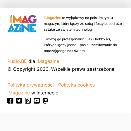
iMagazine
to wyjątkowy na polskim rynku
magazyn, który łączy ze sobą lifestyle, podróże i
sztukę ze światem technologii.
Tworzą go profesjonaliści, jak i hobbyści,
których łączy jedno – pasja i zamiłowanie do
otaczającego nas świata.
Pudło.BE
dla
iMagazine
© Copyright 2023. Wszelkie prawa zastrzeżone.
Polityka prywatności
|
Polityka cookies
iMagazine
w Internecie