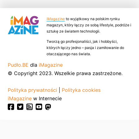
iMagazine
to wyjątkowy na polskim rynku
magazyn, który łączy ze sobą lifestyle, podróże i
sztukę ze światem technologii.
Tworzą go profesjonaliści, jak i hobbyści,
których łączy jedno – pasja i zamiłowanie do
otaczającego nas świata.
Pudło.BE
dla
iMagazine
© Copyright 2023. Wszelkie prawa zastrzeżone.
Polityka prywatności
|
Polityka cookies
iMagazine
w Internecie